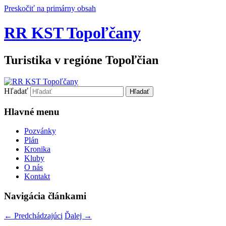
Preskočiť na primárny obsah
RR KST Topoľčany
Turistika v regióne Topoľčian
Hľadať
Hlavné menu
Pozvánky
Plán
Kronika
Kluby
O nás
Kontakt
Navigácia článkami
←
Predchádzajúci
Ďalej
→