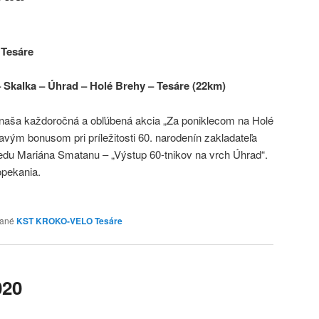
 Tesáre
 Skalka – Úhrad – Holé Brehy – Tesáre (22km)
j naša každoročná a obľúbená akcia „Za poniklecom na Holé
mavým bonusom pri príležitosti 60. narodenín zakladateľa
edu Mariána Smatanu – „Výstup 60-tnikov na vrch Úhrad“.
pekania.
ané
KST KROKO-VELO Tesáre
020