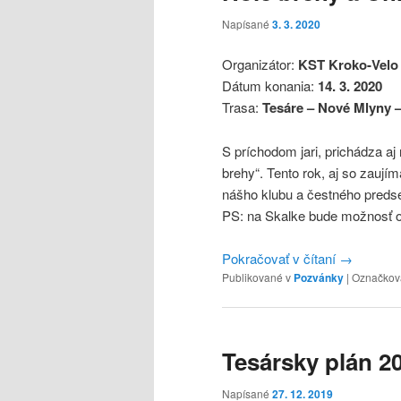
Napísané
3. 3. 2020
Organizátor:
KST Kroko-Velo
Dátum konania:
14. 3. 2020
Trasa:
Tesáre – Nové Mlyny –
S príchodom jari, prichádza a
brehy“. Tento rok, aj so zaují
nášho klubu a čestného preds
PS: na Skalke bude možnosť o
Pokračovať v čítaní
→
Publikované v
Pozvánky
|
Označkov
Tesársky plán 2
Napísané
27. 12. 2019