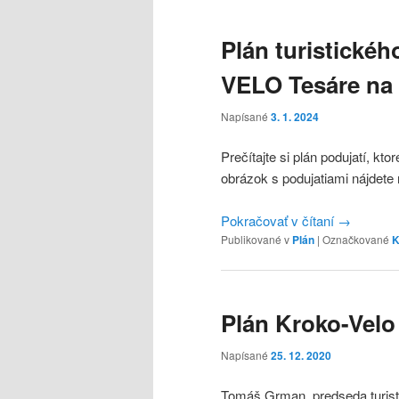
Plán turistické
VELO Tesáre na 
Napísané
3. 1. 2024
Prečítajte si plán podujatí, k
obrázok s podujatiami nájdete 
Pokračovať v čítaní
→
Publikované v
Plán
|
Označkované
K
Plán Kroko-Velo
Napísané
25. 12. 2020
Tomáš Grman, predseda turisti