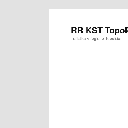
Preskočiť
Preskočiť
na
na
primárny
sekundárny
RR KST Topoľ
obsah
obsah
Turistika v regióne Topoľčian