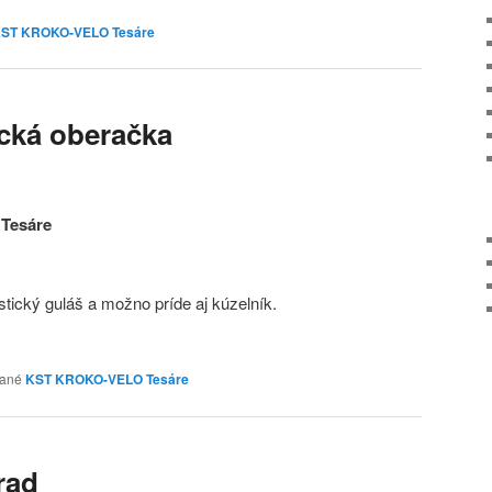
ST KROKO-VELO Tesáre
tická oberačka
 Tesáre
stický guláš a možno príde aj kúzelník.
ané
KST KROKO-VELO Tesáre
rad