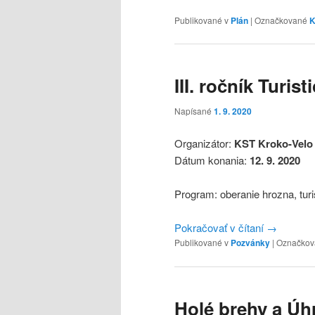
Publikované v
Plán
|
Označkované
K
III. ročník Turis
Napísané
1. 9. 2020
Organizátor:
KST Kroko-Velo
Dátum konania:
12. 9. 2020
Program: oberanie hrozna, turi
Pokračovať v čítaní
→
Publikované v
Pozvánky
|
Označkov
Holé brehy a Úh