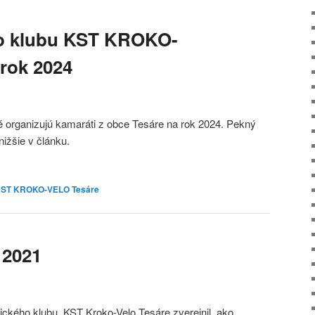
ho klubu KST KROKO-
rok 2024
toré organizujú kamaráti z obce Tesáre na rok 2024. Pekný
nižšie v článku.
ST KROKO-VELO Tesáre
 2021
ckého klubu, KST Kroko-Velo Tesáre zverejnil, ako