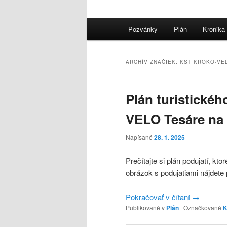
Hlavné
Pozvánky
Plán
Kronika
menu
ARCHÍV ZNAČIEK:
KST KROKO-VE
Plán turistické
VELO Tesáre na 
Napísané
28. 1. 2025
Prečítajte si plán podujatí, k
obrázok s podujatiami nájdete p
Pokračovať v čítaní
→
Publikované v
Plán
|
Označkované
K