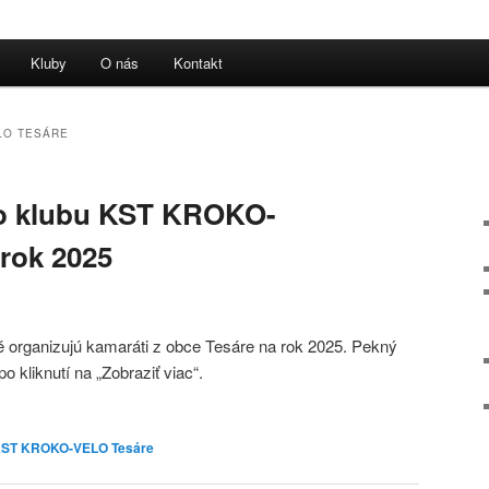
Kluby
O nás
Kontakt
LO TESÁRE
ho klubu KST KROKO-
rok 2025
toré organizujú kamaráti z obce Tesáre na rok 2025. Pekný
o kliknutí na „Zobraziť viac“.
ST KROKO-VELO Tesáre