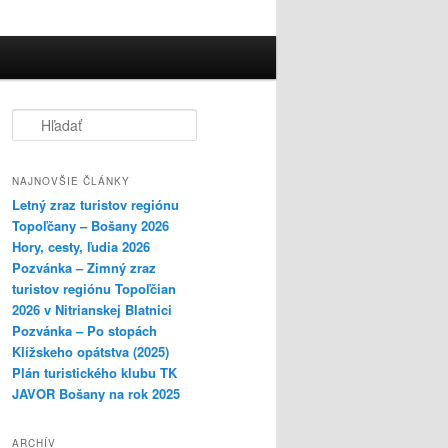
H
ľ
a
d
NAJNOVŠIE ČLÁNKY
a
Letný zraz turistov regiónu
ť
Topoľčany – Bošany 2026
Hory, cesty, ľudia 2026
Pozvánka – Zimný zraz
turistov regiónu Topoľčian
2026 v Nitrianskej Blatnici
Pozvánka – Po stopách
Klížskeho opátstva (2025)
Plán turistického klubu TK
JAVOR Bošany na rok 2025
ARCHÍV