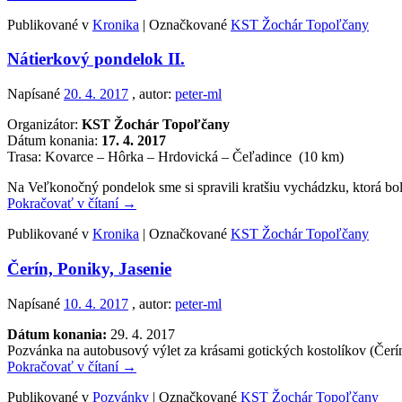
Publikované v
Kronika
|
Označkované
KST Žochár Topoľčany
Nátierkový pondelok II.
Napísané
20. 4. 2017
, autor:
peter-ml
Organizátor:
KST Žochár Topoľčany
Dátum konania:
17. 4. 2017
Trasa: Kovarce – Hôrka – Hrdovická – Čeľadince (10 km)
Na Veľkonočný pondelok sme si spravili kratšiu vychádzku, ktorá bo
Pokračovať v čítaní
→
Publikované v
Kronika
|
Označkované
KST Žochár Topoľčany
Čerín, Poniky, Jasenie
Napísané
10. 4. 2017
, autor:
peter-ml
Dátum konania:
29. 4. 2017
Pozvánka na autobusový výlet za krásami gotických kostolíkov (Čerín
Pokračovať v čítaní
→
Publikované v
Pozvánky
|
Označkované
KST Žochár Topoľčany