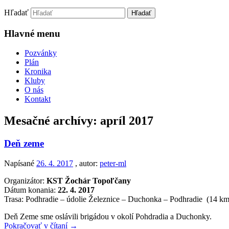
Hľadať
Hlavné menu
Pozvánky
Plán
Kronika
Kluby
O nás
Kontakt
Mesačné archívy:
apríl 2017
Deň zeme
Napísané
26. 4. 2017
, autor:
peter-ml
Organizátor:
KST Žochár Topoľčany
Dátum konania:
22. 4. 2017
Trasa: Podhradie – údolie Železnice – Duchonka – Podhradie (14 km
Deň Zeme sme oslávili brigádou v okolí Pohdradia a Duchonky.
Pokračovať v čítaní
→