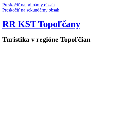
Preskočiť na primárny obsah
Preskočiť na sekundárny obsah
RR KST Topoľčany
Turistika v regióne Topoľčian