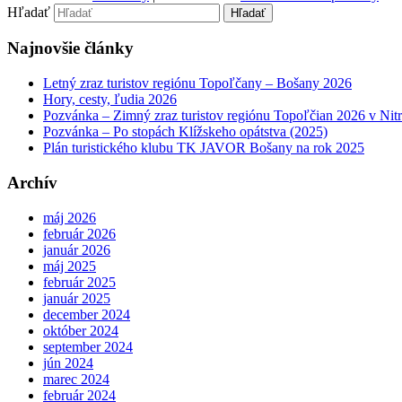
Hľadať
Najnovšie články
Letný zraz turistov regiónu Topoľčany – Bošany 2026
Hory, cesty, ľudia 2026
Pozvánka – Zimný zraz turistov regiónu Topoľčian 2026 v Nitri
Pozvánka – Po stopách Klížskeho opátstva (2025)
Plán turistického klubu TK JAVOR Bošany na rok 2025
Archív
máj 2026
február 2026
január 2026
máj 2025
február 2025
január 2025
december 2024
október 2024
september 2024
jún 2024
marec 2024
február 2024