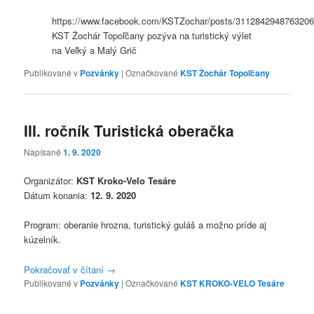
https://www.facebook.com/KSTZochar/posts/311284294876320
KST Žochár Topoľčany pozýva na turistický výlet
na Veľký a Malý Grič
Publikované v
Pozvánky
|
Označkované
KST Žochár Topoľčany
III. ročník Turistická oberačka
Napísané
1. 9. 2020
Organizátor:
KST Kroko-Velo Tesáre
Dátum konania:
12. 9. 2020
Program: oberanie hrozna, turistický guláš a možno príde aj
kúzelník.
Pokračovať v čítaní
→
Publikované v
Pozvánky
|
Označkované
KST KROKO-VELO Tesáre