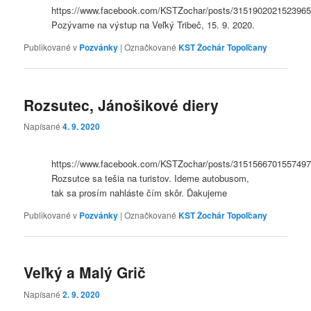
https://www.facebook.com/KSTZochar/posts/315190202152396
Pozývame na výstup na Veľký Tribeč, 15. 9. 2020.
Publikované v
Pozvánky
|
Označkované
KST Žochár Topoľčany
Rozsutec, Jánošikové diery
Napísané
4. 9. 2020
https://www.facebook.com/KSTZochar/posts/315156670155749
Rozsutce sa tešia na turistov. Ideme autobusom,
tak sa prosím nahláste čím skôr. Ďakujeme
Publikované v
Pozvánky
|
Označkované
KST Žochár Topoľčany
Veľký a Malý Grič
Napísané
2. 9. 2020