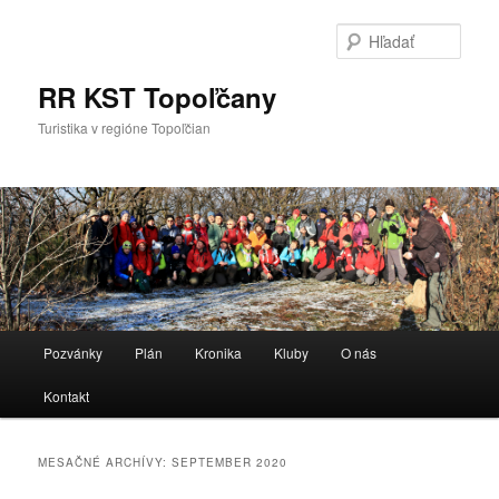
Preskočiť
Preskočiť
na
na
Hľada
primárny
sekundárny
obsah
obsah
RR KST Topoľčany
Turistika v regióne Topoľčian
Hlavné
Pozvánky
Plán
Kronika
Kluby
O nás
menu
Kontakt
MESAČNÉ ARCHÍVY:
SEPTEMBER 2020