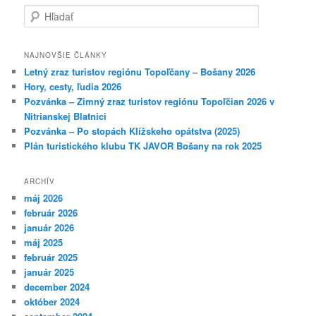
H
ľ
a
d
NAJNOVŠIE ČLÁNKY
a
Letný zraz turistov regiónu Topoľčany – Bošany 2026
ť
Hory, cesty, ľudia 2026
Pozvánka – Zimný zraz turistov regiónu Topoľčian 2026 v
Nitrianskej Blatnici
Pozvánka – Po stopách Klížskeho opátstva (2025)
Plán turistického klubu TK JAVOR Bošany na rok 2025
ARCHÍV
máj 2026
február 2026
január 2026
máj 2025
február 2025
január 2025
december 2024
október 2024