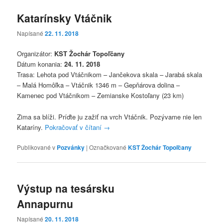
Katarínsky Vtáčnik
Napísané
22. 11. 2018
Organizátor:
KST Žochár Topoľčany
Dátum konania:
24. 11. 2018
Trasa: Lehota pod Vtáčnikom – Jančekova skala – Jarabá skala
– Malá Homôľka – Vtáčnik 1346 m – Gepňárova dolina –
Kamenec pod Vtáčnikom – Zemianske Kostoľany (23 km)
Zima sa blíži. Príďte ju zažiť na vrch Vtáčnik. Pozývame nie len
Kataríny.
Pokračovať v čítaní
→
Publikované v
Pozvánky
|
Označkované
KST Žochár Topoľčany
Výstup na tesársku
Annapurnu
Napísané
20. 11. 2018