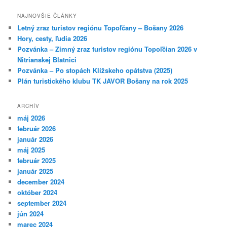
a
d
NAJNOVŠIE ČLÁNKY
a
Letný zraz turistov regiónu Topoľčany – Bošany 2026
ť
Hory, cesty, ľudia 2026
Pozvánka – Zimný zraz turistov regiónu Topoľčian 2026 v
Nitrianskej Blatnici
Pozvánka – Po stopách Klížskeho opátstva (2025)
Plán turistického klubu TK JAVOR Bošany na rok 2025
ARCHÍV
máj 2026
február 2026
január 2026
máj 2025
február 2025
január 2025
december 2024
október 2024
september 2024
jún 2024
marec 2024