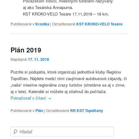
Považskom Inovci, miestnymi turistami nazývaný
aj ako Tesárska Annapurna.
KST KROKO-VELO Tesáre 17.11.2018 – 18 km.
Publikované v
Kronika
|
Označkované
KST KROKO-VELO Tesáre
Plán 2019
Napísané
17. 11. 2018
Pozrite si podujatia, ktoré organizujú jednotlivé kluby Regiónu
Topoľčian. Nájdete medzi nimi zaujímavé autobusové zájazdy, či
„naše“ miestne regionálne zrazy turistov (stretáme sa aj v zime,
aj v lete). Kalendár si môžete aj stiahnuť do počítača.
Pokračovať v čítaní
→
Publikované v
Plán
|
Označkované
RR KST Topoľčany
H
ľ